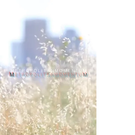
M E T R O P O L I T A N M O M E N T U M
M
M
E T R O P O L I T A N M O M E N T U