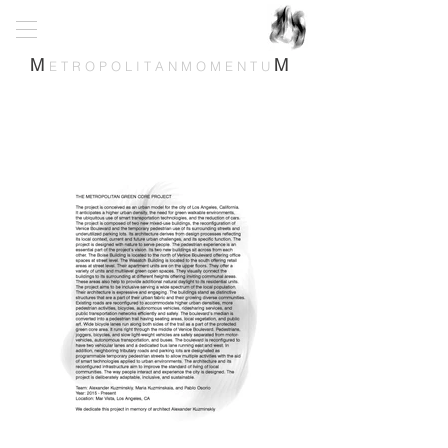
M
M
E T R O P O L I T A N M O M E N T U